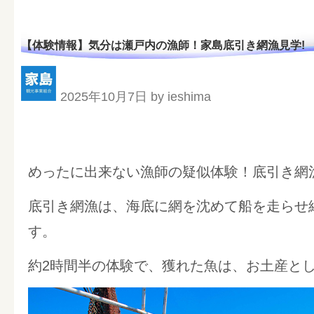
【体験情報】気分は瀬戸内の漁師！家島底引き網漁見学!
2025年10月7日 by ieshima
めったに出来ない漁師の疑似体験！底引き網
底引き網漁は、海底に網を沈めて船を走らせ
す。
約2時間半の体験で、獲れた魚は、お土産と