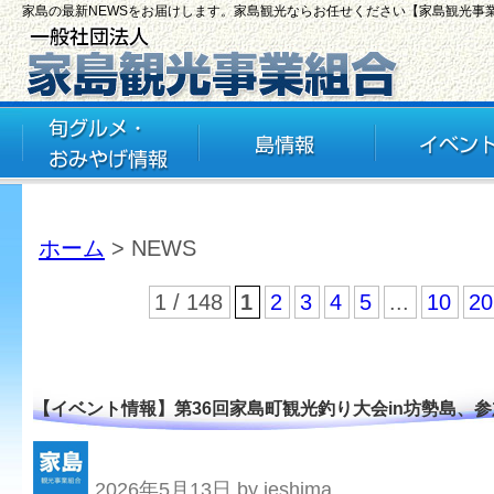
家島の最新NEWSをお届けします。家島観光ならお任せください【家島観光事
ホーム
> NEWS
1 / 148
1
2
3
4
5
...
10
20
【イベント情報】第36回家島町観光釣り大会in坊勢島、
2026年5月13日 by ieshima