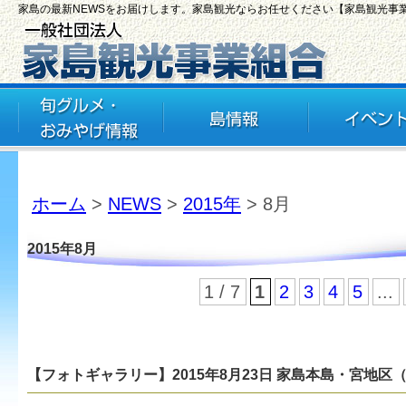
家島の最新NEWSをお届けします。家島観光ならお任せください【家島観光事
ホーム
>
NEWS
>
2015年
> 8月
2015年8月
1 / 7
1
2
3
4
5
...
【フォトギャラリー】2015年8月23日 家島本島・宮地区（第