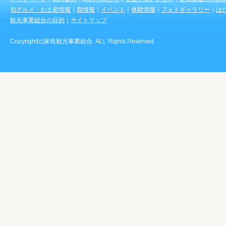
旬グルメ・お土産情報
｜
島情報
｜
イベント
｜
体験情報
｜
フォトギャラリー
｜
は
観光事業組合の目的
｜
サイトマップ
Copyright(c)家島観光事業組合. ALL Rights Reserved