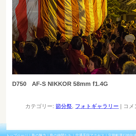
D750
AF-S NIKKOR 58mm f1.4G
カテゴリー:
節分祭
,
フォトギャラリー
|
コメ
トップページ
｜
島の魅力
｜
島の仲間たち
｜
交通手段アクセス
｜
定期船運行時刻