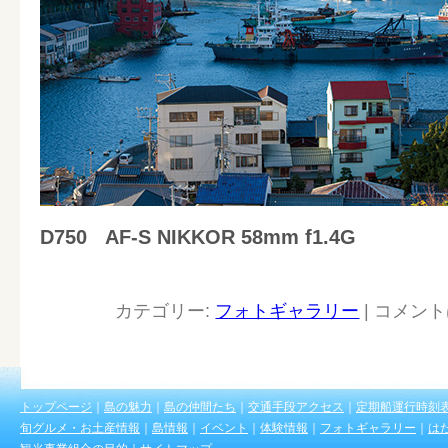
D750
AF-S NIKKOR 58mm f1.4G
カテゴリー:
フォトギャラリー
|
コメント
トップページ
｜
島の魅力
｜
島の仲間たち
｜
交通手段アクセス
｜
定期船運行時刻
旬グルメ・お土産情報
｜
島情報
｜
イベント
｜
体験情報
｜
フォトギャラリー
｜
は