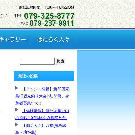
最近の投稿
【イベント情報】第36回家
島町観光釣り大会in坊勢島、参
加者募集中です
【体験情報】気分は瀬戸内
の漁師！家島底引き網漁見学!
【働く人々】万福(家島諸
島・坊勢島)