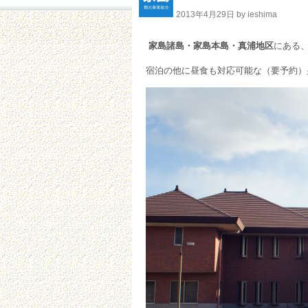
2013年4月29日 by ieshima
家島諸島・家島本島・真浦地区
にある
宿泊の他に昼食も対応可能な（要予約）