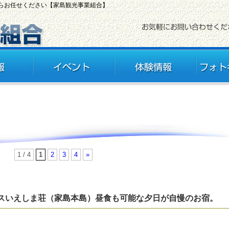
ならお任せください【家島観光事業組合】
1 / 4
1
2
3
4
»
スいえしま荘（家島本島）昼食も可能な夕日が自慢のお宿。