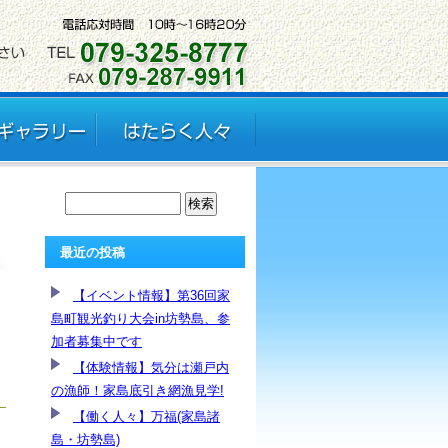
最近の投稿
【イベント情報】第36回家
島町観光釣り大会in坊勢島、参
加者募集中です
【体験情報】気分は瀬戸内
の漁師！家島底引き網漁見学!
【働く人々】万福(家島諸
島・坊勢島)