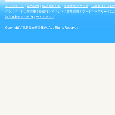
トップページ
｜
島の魅力
｜
島の仲間たち
｜
交通手段アクセス
｜
定期船運行時刻
旬グルメ・お土産情報
｜
島情報
｜
イベント
｜
体験情報
｜
フォトギャラリー
｜
は
観光事業組合の目的
｜
サイトマップ
Copyright(c)家島観光事業組合. ALL Rights Reserved