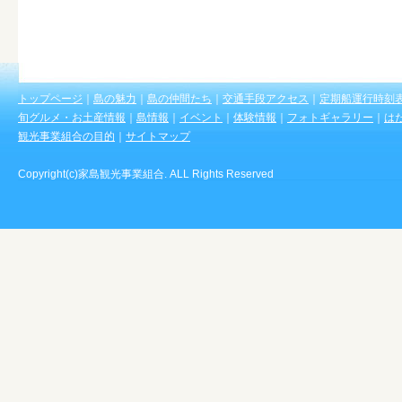
トップページ
｜
島の魅力
｜
島の仲間たち
｜
交通手段アクセス
｜
定期船運行時刻
旬グルメ・お土産情報
｜
島情報
｜
イベント
｜
体験情報
｜
フォトギャラリー
｜
は
観光事業組合の目的
｜
サイトマップ
Copyright(c)家島観光事業組合. ALL Rights Reserved