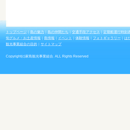
トップページ
｜
島の魅力
｜
島の仲間たち
｜
交通手段アクセス
｜
定期船運行時刻
旬グルメ・お土産情報
｜
島情報
｜
イベント
｜
体験情報
｜
フォトギャラリー
｜
は
観光事業組合の目的
｜
サイトマップ
Copyright(c)家島観光事業組合. ALL Rights Reserved