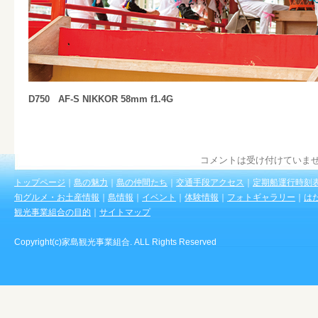
D750
AF-S NIKKOR 58mm f1.4G
コメントは受け付けていま
トップページ
｜
島の魅力
｜
島の仲間たち
｜
交通手段アクセス
｜
定期船運行時刻
旬グルメ・お土産情報
｜
島情報
｜
イベント
｜
体験情報
｜
フォトギャラリー
｜
は
観光事業組合の目的
｜
サイトマップ
Copyright(c)家島観光事業組合. ALL Rights Reserved