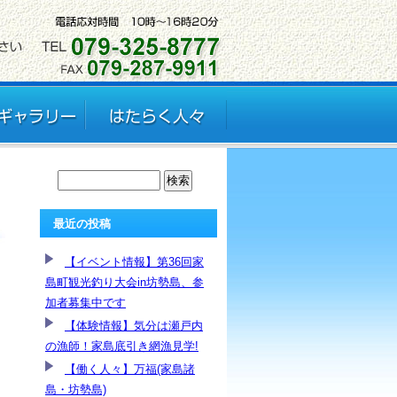
最近の投稿
【イベント情報】第36回家
島町観光釣り大会in坊勢島、参
加者募集中です
【体験情報】気分は瀬戸内
の漁師！家島底引き網漁見学!
【働く人々】万福(家島諸
島・坊勢島)