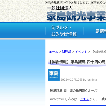
家島の最新NEWSをお届けします。家島観光
ホーム
>
NEWS
>
イベント
> 【体験情
【体験情報】家島諸島 四十四の
2022年10月10日 by ieshima
家島諸島 四十四の島周遊クルーズ
webでの申し込みは、
こちら
から。
残り