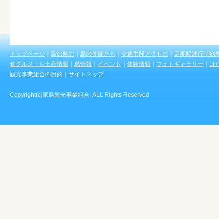
トップページ
｜
島の魅力
｜
島の仲間たち
｜
交通手段アクセス
｜
定期船運行時刻
旬グルメ・お土産情報
｜
島情報
｜
イベント
｜
体験情報
｜
フォトギャラリー
｜
は
観光事業組合の目的
｜
サイトマップ
Copyright(c)家島観光事業組合. ALL Rights Reserved