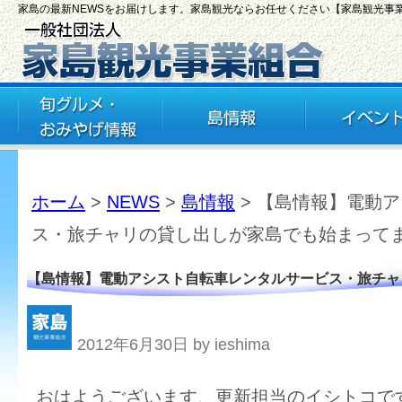
家島の最新NEWSをお届けします。家島観光ならお任せください【家島観光事
ホーム
>
NEWS
>
島情報
> 【島情報】電動
ス・旅チャリの貸し出しが家島でも始まって
【島情報】電動アシスト自転車レンタルサービス・旅チャ
2012年6月30日 by ieshima
おはようございます、更新担当のイシトコで