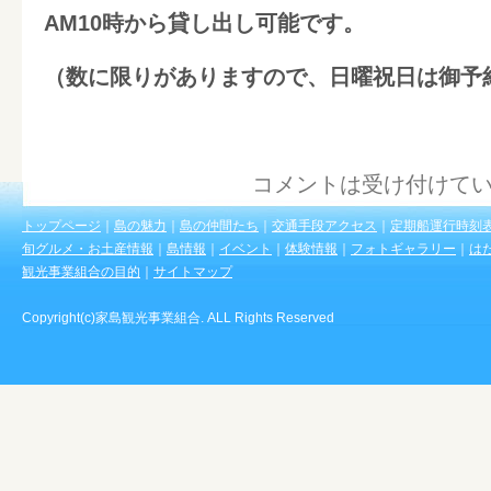
AM10時から貸し出し可能です。
（数に限りがありますので、日曜祝日は御予
コメントは受け付けて
トップページ
｜
島の魅力
｜
島の仲間たち
｜
交通手段アクセス
｜
定期船運行時刻
旬グルメ・お土産情報
｜
島情報
｜
イベント
｜
体験情報
｜
フォトギャラリー
｜
は
観光事業組合の目的
｜
サイトマップ
Copyright(c)家島観光事業組合. ALL Rights Reserved