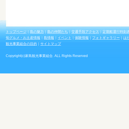
トップページ
｜
島の魅力
｜
島の仲間たち
｜
交通手段アクセス
｜
定期船運行時刻
旬グルメ・お土産情報
｜
島情報
｜
イベント
｜
体験情報
｜
フォトギャラリー
｜
は
観光事業組合の目的
｜
サイトマップ
Copyright(c)家島観光事業組合. ALL Rights Reserved