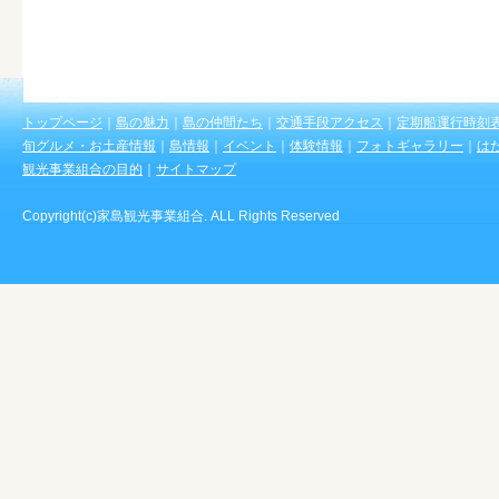
トップページ
｜
島の魅力
｜
島の仲間たち
｜
交通手段アクセス
｜
定期船運行時刻
旬グルメ・お土産情報
｜
島情報
｜
イベント
｜
体験情報
｜
フォトギャラリー
｜
は
観光事業組合の目的
｜
サイトマップ
Copyright(c)家島観光事業組合. ALL Rights Reserved