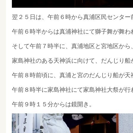
翌２５日は、午前６時から真浦区民センター
午前６時半からは真浦神社にて獅子舞が舞わ
そして午前７時半に、真浦地区と宮地区から
家島神社のある天神浜に向けて、だんじり船
午前８時前頃に、真浦と宮のだんじり船が天
午前８時半に家島神社にて家島神社大祭が行
午前９時１５分からは鏡開き。