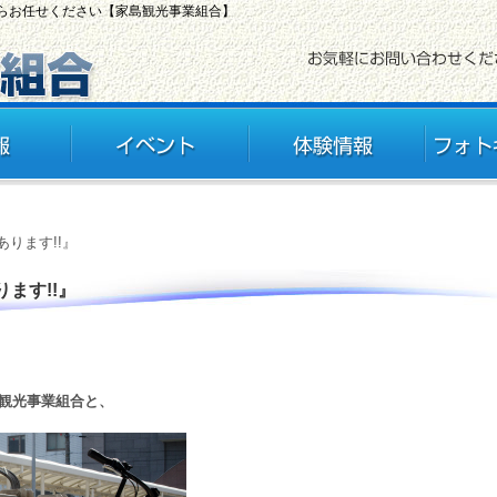
ならお任せください【家島観光事業組合】
ります!!』
ます!!』
観光事業組合と、