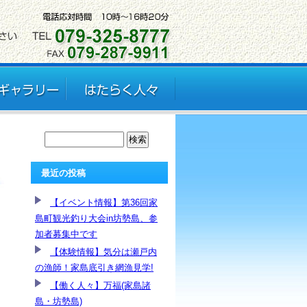
最近の投稿
【イベント情報】第36回家
島町観光釣り大会in坊勢島、参
加者募集中です
【体験情報】気分は瀬戸内
の漁師！家島底引き網漁見学!
【働く人々】万福(家島諸
島・坊勢島)