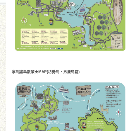
家島諸島散策★MAP(坊勢島・男鹿島篇)