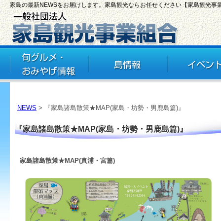
家島の最新NEWSをお届けします。家島観光ならお任せください【家島観光事
NEWS
> 『家島諸島散策★MAP(家島・坊勢・男鹿島篇)』
『家島諸島散策★MAP(家島・坊勢・男鹿島篇)』
家島諸島散策★MAP(真浦・宮篇)