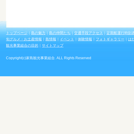
トップページ
｜
島の魅力
｜
島の仲間たち
｜
交通手段アクセス
｜
定期船運行時刻
旬グルメ・お土産情報
｜
島情報
｜
イベント
｜
体験情報
｜
フォトギャラリー
｜
は
観光事業組合の目的
｜
サイトマップ
Copyright(c)家島観光事業組合. ALL Rights Reserved