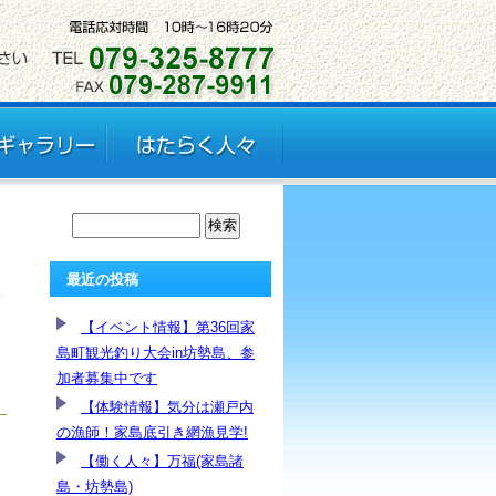
最近の投稿
【イベント情報】第36回家
島町観光釣り大会in坊勢島、参
加者募集中です
【体験情報】気分は瀬戸内
の漁師！家島底引き網漁見学!
【働く人々】万福(家島諸
島・坊勢島)