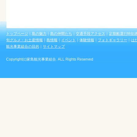
トップページ
｜
島の魅力
｜
島の仲間たち
｜
交通手段アクセス
｜
定期船運行時刻
旬グルメ・お土産情報
｜
島情報
｜
イベント
｜
体験情報
｜
フォトギャラリー
｜
は
観光事業組合の目的
｜
サイトマップ
Copyright(c)家島観光事業組合. ALL Rights Reserved