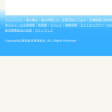
トップページ
｜
島の魅力
｜
島の仲間たち
｜
交通手段アクセス
｜
定期船運行時刻
旬グルメ・お土産情報
｜
島情報
｜
イベント
｜
体験情報
｜
フォトギャラリー
｜
は
観光事業組合の目的
｜
サイトマップ
Copyright(c)家島観光事業組合. ALL Rights Reserved