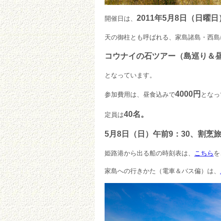
2011年5月8
日（日曜日
開催日は、
天の御柱とも呼ばれる、家島諸島・西島
コウナイの石
ツアー（島巡り＆
となっています。
4000円
参加費用は、昼食込みで
となっ
40名。
定員は
5月8日（日）午前9：30、割烹
姫路港から出る船の時刻表は、
こちら
を
家島への行きかた（電車＆バス偏）は、