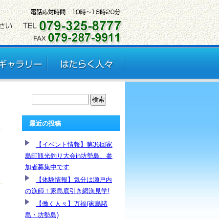
最近の投稿
【イベント情報】第36回家
島町観光釣り大会in坊勢島、参
加者募集中です
【体験情報】気分は瀬戸内
の漁師！家島底引き網漁見学!
【働く人々】万福(家島諸
島・坊勢島)