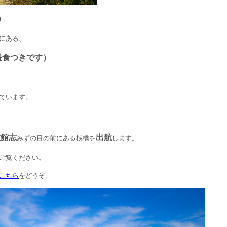
）
にある、
昼食つきです）
ています。
旅館志
出航
みずの目の前にある
桟橋を
します。
ご覧ください。
こちら
をどうぞ。