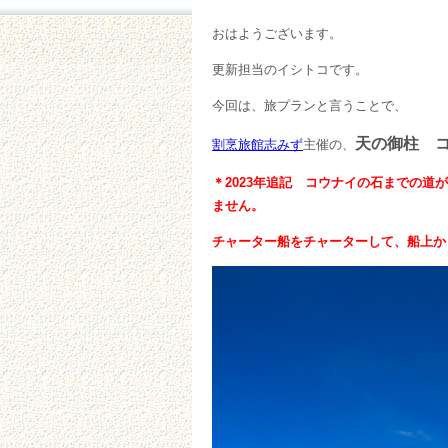
おはようございます。
更新担当のイシトコです。
今回は、旅プランと言うことで、
天の御柱 
割烹旅館志みず
主催の、
＊2023年追記 コウナイの石までの
ません。
チャーター船をチャーターして、船上か