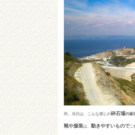
砕石場
尚、当日は、こんな感じの
の坂
靴や服装
動きやすいもので
は、
ご