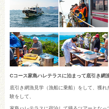
Cコース家島ハレテラスに泊まって底引き網漁
底引き網漁見学（漁船に乗船）をして、獲れ
験をして、
家島ハレテラスに宿泊して帰るツアーとなっ