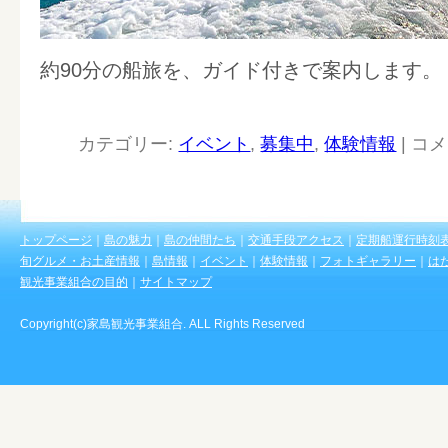
約90分の船旅を、ガイド付きで案内します。
カテゴリー:
イベント
,
募集中
,
体験情報
|
コメ
トップページ
｜
島の魅力
｜
島の仲間たち
｜
交通手段アクセス
｜
定期船運行時刻
旬グルメ・お土産情報
｜
島情報
｜
イベント
｜
体験情報
｜
フォトギャラリー
｜
は
観光事業組合の目的
｜
サイトマップ
Copyright(c)家島観光事業組合. ALL Rights Reserved