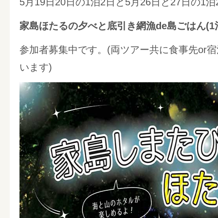
5月19日20日の1泊2日と5月26日と27日の1
家島ほたるの夕べと底引き網漁de島ごはん(1泊
参加者募集中です。(両ツアー共に食事先or
います)