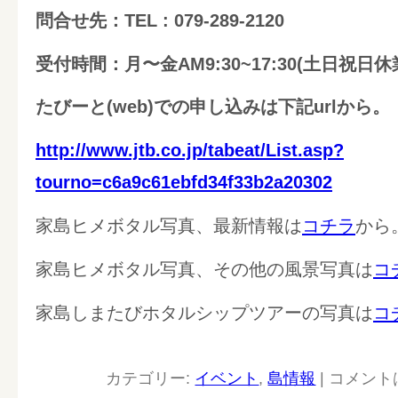
問合せ先：TEL : 079-289-2120
受付時間：月〜金AM9:30~17:30(土日祝日休
たびーと(web)での申し込みは下記urlから。
http://www.jtb.co.jp/tabeat/List.asp?
tourno=c6a9c61ebfd34f33b2a20302
家島ヒメボタル写真、最新情報は
コチラ
から
家島ヒメボタル写真、その他の風景写真は
コ
家島しまたびホタルシップツアーの写真は
コ
カテゴリー:
イベント
,
島情報
|
コメント