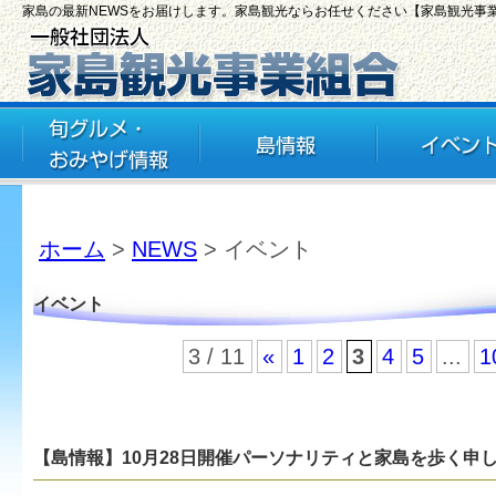
家島の最新NEWSをお届けします。家島観光ならお任せください【家島観光事
ホーム
>
NEWS
> イベント
イベント
3 / 11
«
1
2
3
4
5
...
1
【島情報】10月28日開催パーソナリティと家島を歩く申