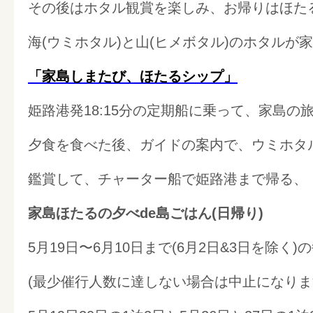
その後はホタル観賞を楽しみ、お帰りはほた
海(ウミホタル)と山(ヒメボタル)のホタルが
「家島しまたび、ほたるシップ」
姫路港発18:15分の定期船に乗って、家島の
夕食を食べた後、ガイドの案内で、ウミホタ
鑑賞して、チャーター船で姫路港まで帰る、
家島ほたるの夕べde島ごはん(日帰り)
5月19日〜6月10日まで(6月2日&3日を除く
(最少催行人数に達しない場合は中止になりま